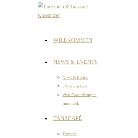
Zum
Inhalt
springen
WILLKOMMEN
NEWS & EVENTS
News & Events
SWINGin Imst
West Coast Swing in
Innsbruck
TANZCAFÉ
Tanzcafé