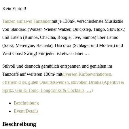
Kein Eintritt!
Tanzen auf zwei Tanzsälen
mit je 130m², verschiedenste Musikstile
von Standard (Walzer, Wiener Walzer, Quickstep, Tango, Slowfox,)
und Latein (Rumba, ChaCha, Boogie, Jive, Samba) über Latino
(Salsa, Merengue, Bachata), Discofox (Schlager und Modern) und
West Coast Swing! Für jeden ist etwas dabei …
Stilvoll und dennoch gemütlich entspannen und genießen im
Tanzcafé auf weiteren 100m² mit
diversen Kaffeevariationen,
offenem Bier, guten Qualitätsweinen, stilvollen Drinks (Aperitivi &
Spritz, Gin & Tonic, Longdrinks & Cocktails, …)
Beschreibung
Event Details
Beschreibung