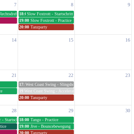
7
8
9
Rechtsdrehung Technik
18:00
Slow Foxtrott - Startschritt &amp; Technik
19:00
Slow Foxtrott - Practice
20:00
Tanzparty
14
15
16
21
22
23
17:30
West Coast Swing - Slingshots (Theresa &amp; Nnamdi)
ce
19:15
West Coast Swing - Accelerations &amp; Power Moves (There
20:00
Tanzparty
28
29
30
 - Startschritt &amp; Technik
18:00
Tango - Practice
tice
19:00
Jive - Bouncebewegung
20:00
Tanzparty