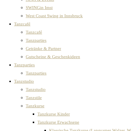
SWINGin Imst
West Coast Swing in Innsbruck
Tanzcafé
Tanzcafé
Tanzparties
Getränke & Partner
Gutscheine & Geschenkideen
Tanzparties
Tanzparties
Tanzstudio
Tanzstudio
Tanzstile
Tanzkurse
Tanzkurse Kinder
Tanzkurse Erwachsene
Klassische Tanzkurse (Langsamer Walzer, W