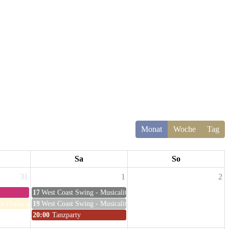
Monat
Woche
Tag
Sa
So
31
1
2
17:30
West Coast Swing - Musicality: How to hit the one (Marie-The
t (Salsa &amp; Bachata Practice)
19:15
West Coast Swing - Musicality: Contact Impro (Marie-Therese
20:00
Tanzparty