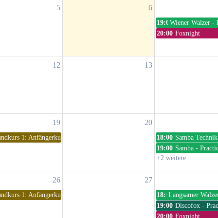
5
6
19:00
Wiener Walzer - 
20:00
Foxnight
12
13
19
20
ndkurs 1: Anfängerkurs
18:00
Samba Technik
19:00
Samba - Practi
+2 weitere
26
27
ndkurs 1: Anfängerkurs
18:00
Langsamer Walzer
19:00
Discofox - Prac
20:00
Foxnight