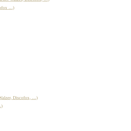
cofox …)
Walzer, Discofox, …)
…)