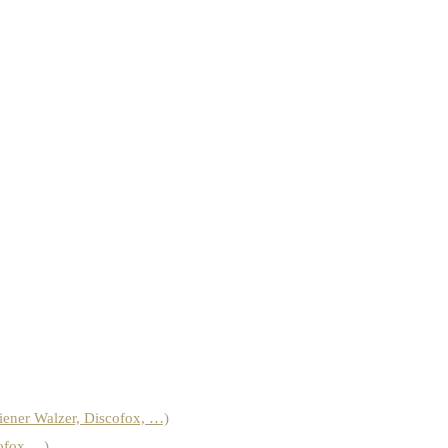
iener Walzer, Discofox, …)
cofox …)