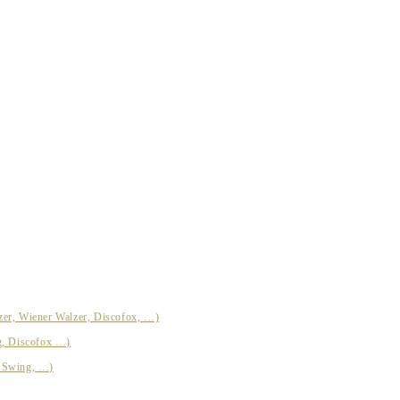
zer, Wiener Walzer, Discofox, …)
g, Discofox …)
t Swing, …)