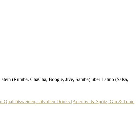
 Latein (Rumba, ChaCha, Boogie, Jive, Samba) über Latino (Salsa,
n Qualitätsweinen, stilvollen Drinks (Aperitivi & Spritz, Gin & Tonic,