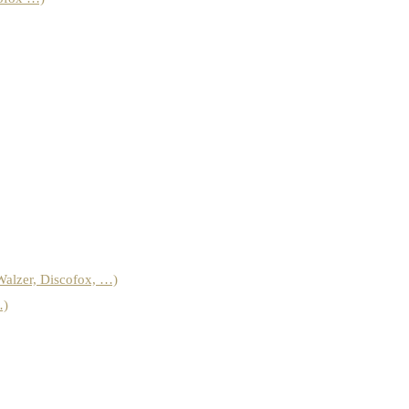
Walzer, Discofox, …)
…)