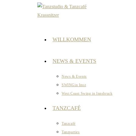
Zum
Inhalt
springen
WILLKOMMEN
NEWS & EVENTS
News & Events
SWINGin Imst
West Coast Swing in Innsbruck
TANZCAFÉ
Tanzcafé
Tanzparties