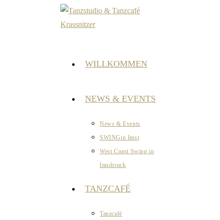
Zum
Inhalt
springen
WILLKOMMEN
NEWS & EVENTS
News & Events
SWINGin Imst
West Coast Swing in
Innsbruck
TANZCAFÉ
Tanzcafé