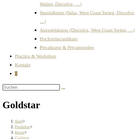
Walzer, Discofox, …)
Spezialkurse (Salsa, West Coast Swing, Discofox
…)
Auswärtskurse (Discofox, West Coast Swing, …)
Hochzeitscrashkurs
Privatkurse & Privatstunden
Practice & Workshop
Kontakt
0
Goldstar
Start
>
Produkte
>
Kurse
>
Goldstar