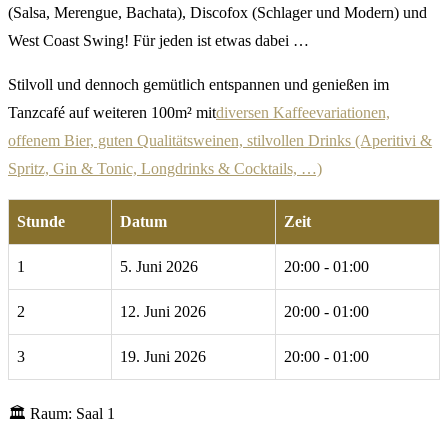
(Salsa, Merengue, Bachata), Discofox (Schlager und Modern) und
West Coast Swing! Für jeden ist etwas dabei …
Stilvoll und dennoch gemütlich entspannen und genießen im
Tanzcafé auf weiteren 100m² mit
diversen Kaffeevariationen,
offenem Bier, guten Qualitätsweinen, stilvollen Drinks (Aperitivi &
Spritz, Gin & Tonic, Longdrinks & Cocktails, …)
Stunde
Datum
Zeit
1
5. Juni 2026
20:00 - 01:00
2
12. Juni 2026
20:00 - 01:00
3
19. Juni 2026
20:00 - 01:00
🏛
Raum:
Saal 1