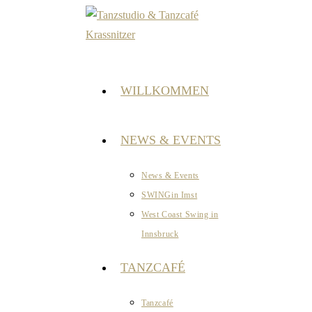
Zum
Inhalt
springen
WILLKOMMEN
NEWS & EVENTS
News & Events
SWINGin Imst
West Coast Swing in
Innsbruck
TANZCAFÉ
Tanzcafé