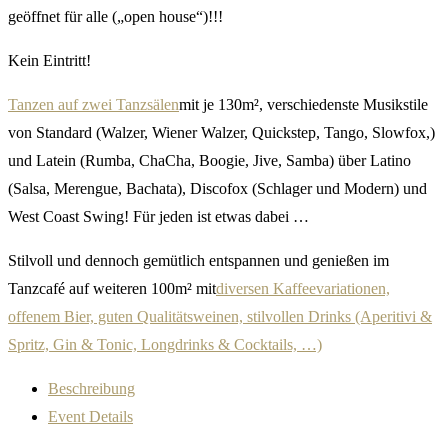
geöffnet für alle („open house“)!!!
Kein Eintritt!
Tanzen auf zwei Tanzsälen
mit je 130m², verschiedenste Musikstile
von Standard (Walzer, Wiener Walzer, Quickstep, Tango, Slowfox,)
und Latein (Rumba, ChaCha, Boogie, Jive, Samba) über Latino
(Salsa, Merengue, Bachata), Discofox (Schlager und Modern) und
West Coast Swing! Für jeden ist etwas dabei …
Stilvoll und dennoch gemütlich entspannen und genießen im
Tanzcafé auf weiteren 100m² mit
diversen Kaffeevariationen,
offenem Bier, guten Qualitätsweinen, stilvollen Drinks (Aperitivi &
Spritz, Gin & Tonic, Longdrinks & Cocktails, …)
Beschreibung
Event Details