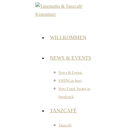
Zum
Inhalt
springen
WILLKOMMEN
NEWS & EVENTS
News & Events
SWINGin Imst
West Coast Swing in
Innsbruck
TANZCAFÉ
Tanzcafé