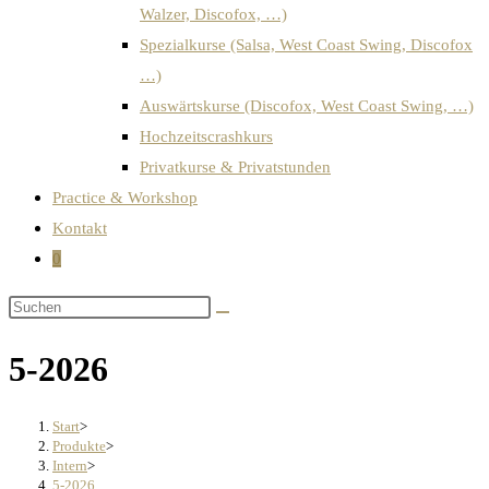
Walzer, Discofox, …)
Spezialkurse (Salsa, West Coast Swing, Discofox
…)
Auswärtskurse (Discofox, West Coast Swing, …)
Hochzeitscrashkurs
Privatkurse & Privatstunden
Practice & Workshop
Kontakt
0
5-2026
Start
>
Produkte
>
Intern
>
5-2026